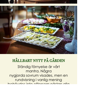
hållbart nytt på gården
Ständig förnyelse är vårt
mantra. Några
nygjorda sovrum visades, men en
rundvisning i vanlig mening
behövdes inte eftersom nästan alla
rum användes under dagen för olika
aktiviteter.
Även designen av miljön följer
hållbara principer: Gamla fina möbler