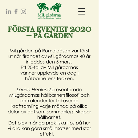
första eventet 2020
– på gården
MiLgården på Romeleåsen var först
ut när firandet av MiLgårdarnas 40 år
inleddes den 5 mars.
Ett 20-tal av MiLgårdarnas
vänner upplevde en dag i
hållbarhetens tecken.
Louise Hedlund
presenterade
MiLgårdarnas hållbarhetsfilosofi och
en kalender för fokuserad
kraftsamling varje månad på olika
delar av det som sammanlagt skapar
hållbarhet.
Det blev många praktiska tips på hur
vi alla kan göra små insatser med stor
effekt.